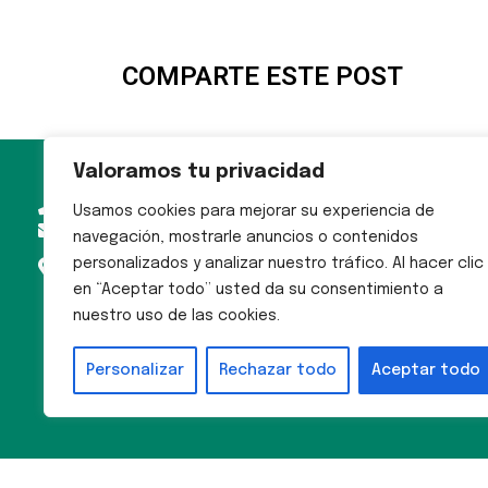
COMPARTE ESTE POST
Valoramos tu privacidad
MAPA
976 73 65 37
Usamos cookies para mejorar su experiencia de
WEB
publimax@publimax-asap.com
navegación, mostrarle anuncios o contenidos
P.º Alberto Casañal Shakery, 31,
Inicio
personalizados y analizar nuestro tráfico. Al hacer clic
50015 Zaragoza
Sobre
en “Aceptar todo” usted da su consentimiento a
Publimax
nuestro uso de las cookies.
Exposición
A la medida
Personalizar
Rechazar todo
Aceptar todo
Contacto