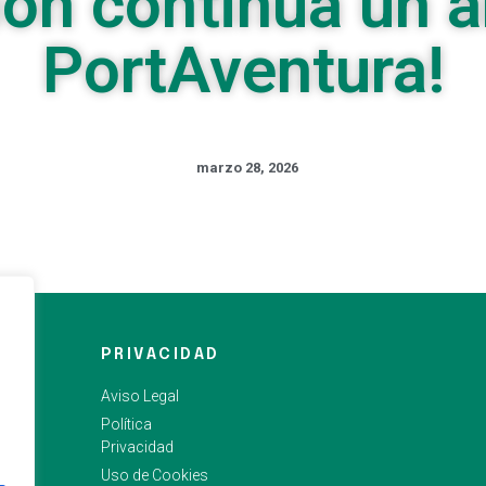
sión continúa un 
PortAventura!
marzo 28, 2026
PRIVACIDAD
Aviso Legal
Política
Privacidad
Uso de Cookies