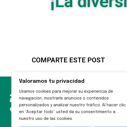
¡La diver
COMPARTE ESTE POST
Valoramos tu privacidad
Usamos cookies para mejorar su experiencia de
MAPA
976 73 65 37
WEB
navegación, mostrarle anuncios o contenidos
publimax@publimax-asap.com
personalizados y analizar nuestro tráfico. Al hacer clic
P.º Alberto Casañal Shakery, 31,
Inicio
en “Aceptar todo” usted da su consentimiento a
50015 Zaragoza
Sobre
nuestro uso de las cookies.
Publimax