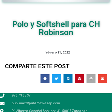
Polo y Softshell para CH
Robinson
febrero 11, 2022
COMPARTE ESTE POST
976 73 65 37
publimax@publimax-asap.com
P.º Alberto Casañal Shakery, 31, 50015 Zaragoza