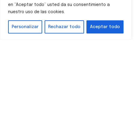
en “Aceptar todo” usted da su consentimiento a
¡La diversión continúa un año más en
nuestro uso de las cookies.
PortAventura!
Leer más
Personalizar
Rechazar todo
Aceptar todo
Arranca una nueva temporada en
Katmandu Park
Leer más